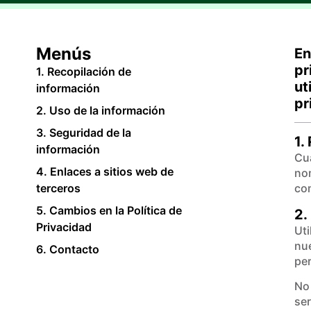
Menús
En
pr
1. Recopilación de
ut
información
pr
2. Uso de la información
3. Seguridad de la
1.
información
Cua
4. Enlaces a sitios web de
nom
terceros
com
5. Cambios en la Política de
2.
Privacidad
Uti
nue
6. Contacto
per
No
ser