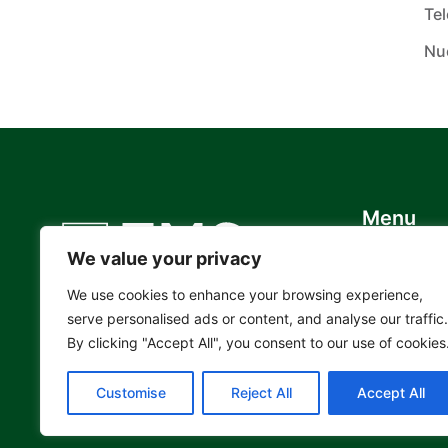
Te
Nue
Menu
Inicio
We value your privacy
Nosotros
© 2024 Farm & forestry management.
We use cookies to enhance your browsing experience,
Todos los derechos reservados.
serve personalised ads or content, and analyse our traffic.
Contacto
By clicking "Accept All", you consent to our use of cookies
Customise
Reject All
Accept All