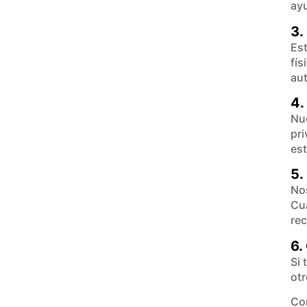
ayu
3.
Es
fís
aut
4.
Nue
pri
est
5.
Nos
Cua
rec
6.
Si 
otr
Co