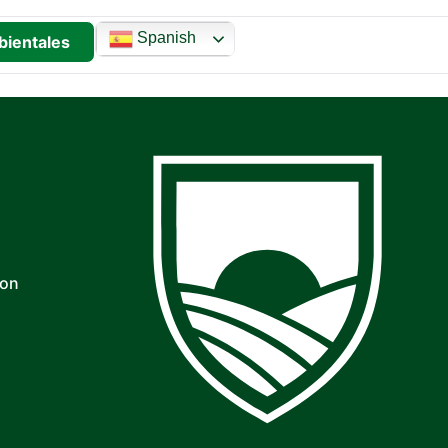
Spanish
bientales
con